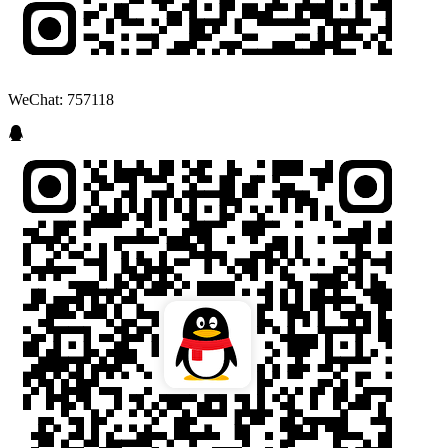
WeChat: 757118