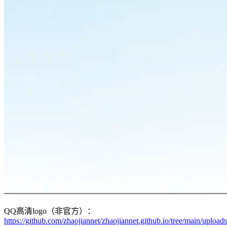
QQ高清logo（非官方）：
https://github.com/zhaojiannet/zhaojiannet.github.io/tree/main/uploa