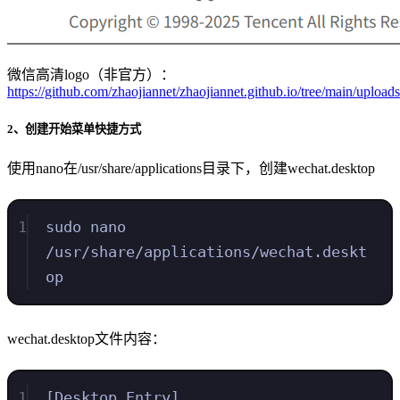
微信高清logo（非官方）：
https://github.com/zhaojiannet/zhaojiannet.github.io/tree/main/uplo
2、创建开始菜单快捷方式
使用nano在/usr/share/applications目录下，创建wechat.desktop
1
sudo nano 
/usr/share/applications/wechat.deskt
op
wechat.desktop文件内容：
1
[Desktop Entry]