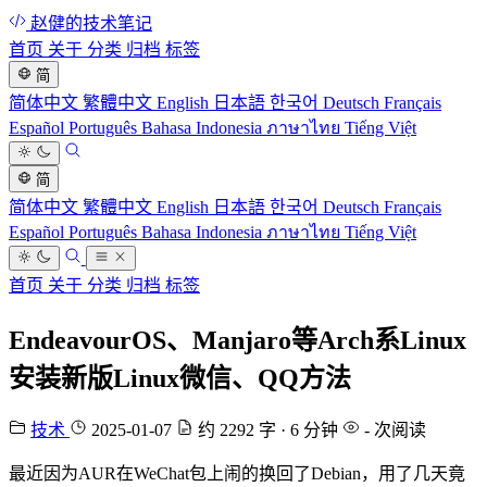
赵健的技术笔记
首页
关于
分类
归档
标签
简
简体中文
繁體中文
English
日本語
한국어
Deutsch
Français
Español
Português
Bahasa Indonesia
ภาษาไทย
Tiếng Việt
简
简体中文
繁體中文
English
日本語
한국어
Deutsch
Français
Español
Português
Bahasa Indonesia
ภาษาไทย
Tiếng Việt
首页
关于
分类
归档
标签
EndeavourOS、Manjaro等Arch系Linux
安装新版Linux微信、QQ方法
技术
2025-01-07
约 2292 字 · 6 分钟
-
次阅读
最近因为AUR在WeChat包上闹的换回了Debian，用了几天竟