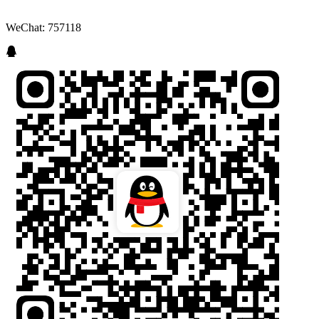
WeChat: 757118