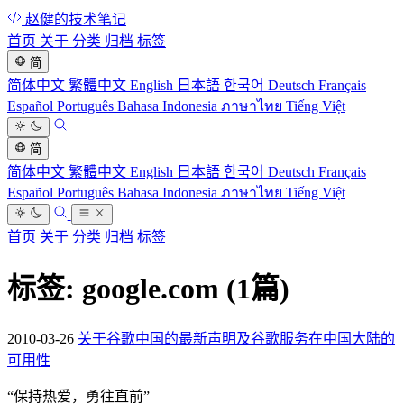
赵健的技术笔记
首页
关于
分类
归档
标签
简
简体中文
繁體中文
English
日本語
한국어
Deutsch
Français
Español
Português
Bahasa Indonesia
ภาษาไทย
Tiếng Việt
简
简体中文
繁體中文
English
日本語
한국어
Deutsch
Français
Español
Português
Bahasa Indonesia
ภาษาไทย
Tiếng Việt
首页
关于
分类
归档
标签
标签: google.com
(1篇)
2010-03-26
关于谷歌中国的最新声明及谷歌服务在中国大陆的
可用性
“
保持热爱，勇往直前
”