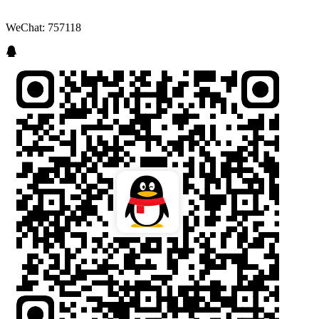
WeChat: 757118